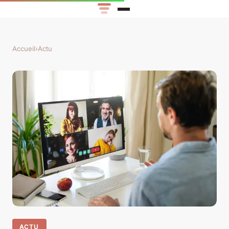
Accueil
›
Actu
ACTU