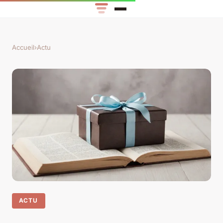
Accueil
›
Actu
ACTU