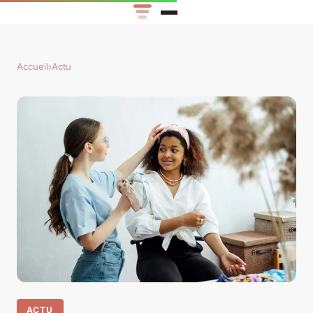
Accueil
›
Actu
ACTU