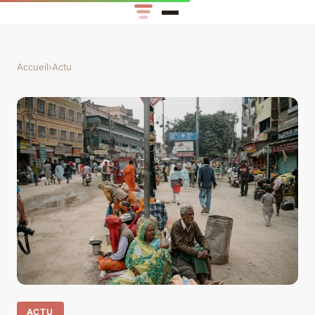
Accueil
›
Actu
ACTU